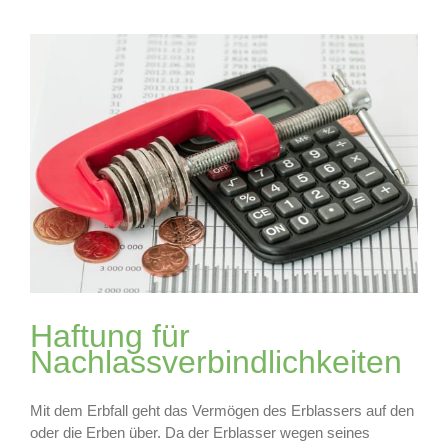
Eigentumswohnung
geerbt?
Dann
sollten
Sie
das
zum
Thema
Hausverwaltung
wissen!
Haftung für
Nachlassverbindlichkeiten
Mit dem Erbfall geht das Vermögen des Erblassers auf den
oder die Erben über. Da der Erblasser wegen seines