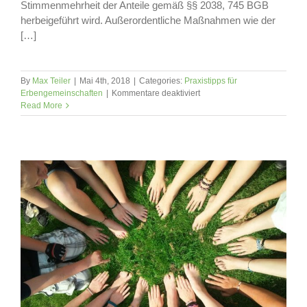
Stimmenmehrheit der Anteile gemäß §§ 2038, 745 BGB
herbeigeführt wird. Außerordentliche Maßnahmen wie der
[…]
By
Max Teiler
|
Mai 4th, 2018
|
Categories:
Praxistipps für
für
Erbengemeinschaften
|
Kommentare deaktiviert
Die
Read More
Gesamthandsgemeinschaft