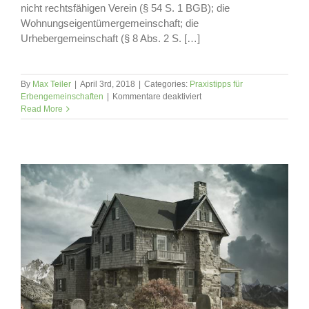
nicht rechtsfähigen Verein (§ 54 S. 1 BGB); die
Wohnungseigentümergemeinschaft; die
Urhebergemeinschaft (§ 8 Abs. 2 S. […]
By
Max Teiler
|
April 3rd, 2018
|
Categories:
Praxistipps für
für
Erbengemeinschaften
|
Kommentare deaktiviert
Die
Read More
Gesamthandsgemeinschaft